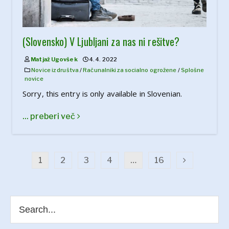
(Slovensko) V Ljubljani za nas ni rešitve?
Matjaž Ugovšek
4. 4. 2022
Novice iz društva
/
Računalniki za socialno ogrožene
/
Splošne
novice
Sorry, this entry is only available in Slovenian.
... preberi več
1
2
3
4
…
16