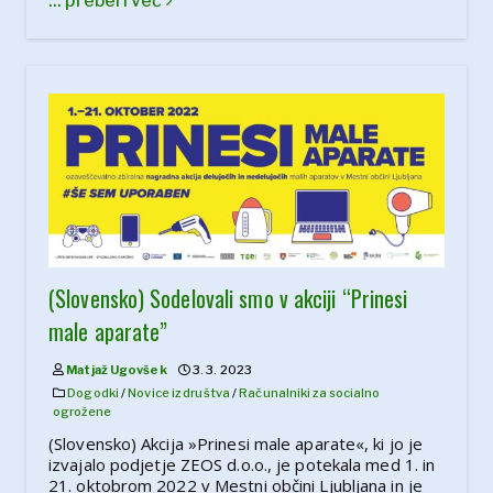
... preberi več
(Slovensko) Sodelovali smo v akciji “Prinesi
male aparate”
Matjaž Ugovšek
3. 3. 2023
Dogodki
/
Novice iz društva
/
Računalniki za socialno
ogrožene
(Slovensko) Akcija »Prinesi male aparate«, ki jo je
izvajalo podjetje ZEOS d.o.o., je potekala med 1. in
21. oktobrom 2022 v Mestni občini Ljubljana in je