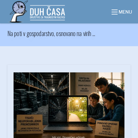
Skip
to
MENU
content
Na poti v gospodarstvo, osnovano na virih ...