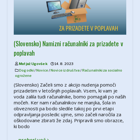
(Slovensko) Namizni računalniki za prizadete v
poplavah
Matjaž Ugovšek
14. 8. 2023
Dogodki
/
Novice
/
Novice iz društva
/
Računalniki za socialno
ogrožene
(Slovensko) Začeli smo z akcijo nudenja pomoči
prizadetim v letošnjih poplavah. Vsem, ki vam je
voda zalila tudi računalnike, bomo pomagali po naših
močeh. Ker nam računalnikov ne manjka, šola in
obveznosti pa bodo sledile takoj po prvi etapi
odpravljanja posledic ujme, smo začeli naročila za
oškodovane zbirati že zdaj. Pripravili smo obrazce,
ki bodo