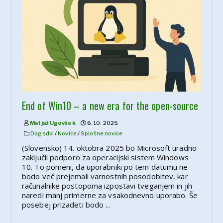
End of Win10 – a new era for the open-source
Matjaž Ugovšek
6. 10. 2025
Dogodki
/
Novice
/
Splošne novice
(Slovensko) 14. oktobra 2025 bo Microsoft uradno
zaključil podporo za operacijski sistem Windows
10. To pomeni, da uporabniki po tem datumu ne
bodo več prejemali varnostnih posodobitev, kar
računalnike postopoma izpostavi tveganjem in jih
naredi manj primerne za vsakodnevno uporabo. Še
posebej prizadeti bodo ...