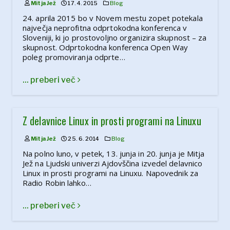
Mitja Jež
17. 4. 2015
Blog
24. aprila 2015 bo v Novem mestu zopet potekala
največja neprofitna odprtokodna konferenca v
Sloveniji, ki jo prostovoljno organizira skupnost – za
skupnost. Odprtokodna konferenca Open Way
poleg promoviranja odprte…
... preberi več
Z delavnice Linux in prosti programi na Linuxu
Mitja Jež
25. 6. 2014
Blog
Na polno luno, v petek, 13. junja in 20. junja je Mitja
Jež na Ljudski univerzi Ajdovščina izvedel delavnico
Linux in prosti programi na Linuxu. Napovednik za
Radio Robin lahko…
... preberi več