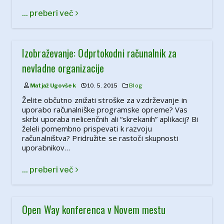
... preberi več
Izobraževanje: Odprtokodni računalnik za
nevladne organizacije
Matjaž Ugovšek
10. 5. 2015
Blog
Želite občutno znižati stroške za vzdrževanje in
uporabo računalniške programske opreme? Vas
skrbi uporaba nelicenčnih ali “skrekanih” aplikacij? Bi
želeli pomembno prispevati k razvoju
računalništva? Pridružite se rastoči skupnosti
uporabnikov…
... preberi več
Open Way konferenca v Novem mestu