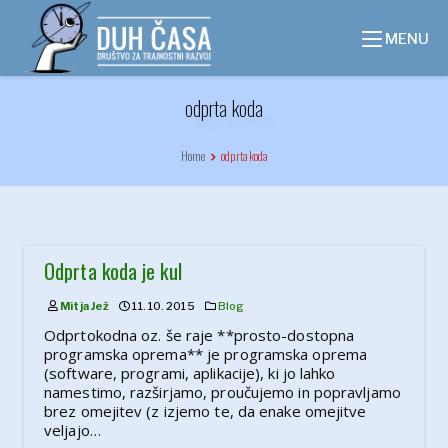
Skip
to
MENU
content
odprta koda
Home
odprta koda
Odprta koda je kul
Mitja Jež
11. 10. 2015
Blog
Odprtokodna oz. še raje **prosto-dostopna
programska oprema** je programska oprema
(software, programi, aplikacije), ki jo lahko
namestimo, razširjamo, proučujemo in popravljamo
brez omejitev (z izjemo te, da enake omejitve
veljajo…