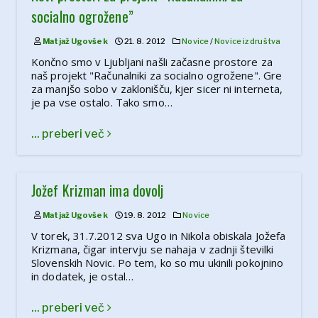
socialno ogrožene”
Matjaž Ugovšek
21. 8. 2012
Novice
/
Novice iz društva
Končno smo v Ljubljani našli začasne prostore za
naš projekt "Računalniki za socialno ogrožene". Gre
za manjšo sobo v zaklonišču, kjer sicer ni interneta,
je pa vse ostalo. Tako smo…
... preberi več
Jožef Krizman ima dovolj
Matjaž Ugovšek
19. 8. 2012
Novice
V torek, 31.7.2012 sva Ugo in Nikola obiskala Jožefa
Krizmana, čigar intervju se nahaja v zadnji številki
Slovenskih Novic. Po tem, ko so mu ukinili pokojnino
in dodatek, je ostal…
... preberi več