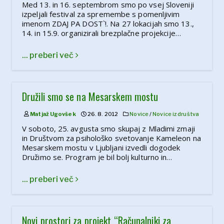
Med 13. in 16. septembrom smo po vsej Sloveniji
izpeljali festival za spremembe s pomenljivim
imenom ZDAJ PA DOST`!. Na 27 lokacijah smo 13.,
14. in 15.9. organizirali brezplačne projekcije…
... preberi več
Družili smo se na Mesarskem mostu
Matjaž Ugovšek
26. 8. 2012
Novice
/
Novice iz društva
V soboto, 25. avgusta smo skupaj z Mladimi zmaji
in Društvom za psihološko svetovanje Kameleon na
Mesarskem mostu v Ljubljani izvedli dogodek
Družimo se. Program je bil bolj kulturno in…
... preberi več
Novi prostori za projekt “Računalniki za