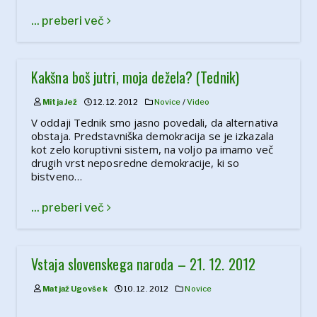
... preberi več
Kakšna boš jutri, moja dežela? (Tednik)
Mitja Jež
12. 12. 2012
Novice
/
Video
V oddaji Tednik smo jasno povedali, da alternativa
obstaja. Predstavniška demokracija se je izkazala
kot zelo koruptivni sistem, na voljo pa imamo več
drugih vrst neposredne demokracije, ki so
bistveno…
... preberi več
Vstaja slovenskega naroda – 21. 12. 2012
Matjaž Ugovšek
10. 12. 2012
Novice