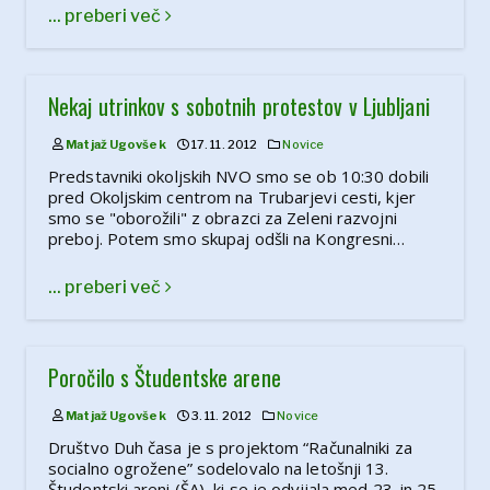
... preberi več
Nekaj utrinkov s sobotnih protestov v Ljubljani
Matjaž Ugovšek
17. 11. 2012
Novice
Predstavniki okoljskih NVO smo se ob 10:30 dobili
pred Okoljskim centrom na Trubarjevi cesti, kjer
smo se "oborožili" z obrazci za Zeleni razvojni
preboj. Potem smo skupaj odšli na Kongresni…
... preberi več
Poročilo s Študentske arene
Matjaž Ugovšek
3. 11. 2012
Novice
Društvo Duh časa je s projektom “Računalniki za
socialno ogrožene” sodelovalo na letošnji 13.
Študentski areni (ŠA), ki se je odvijala med 23. in 25.