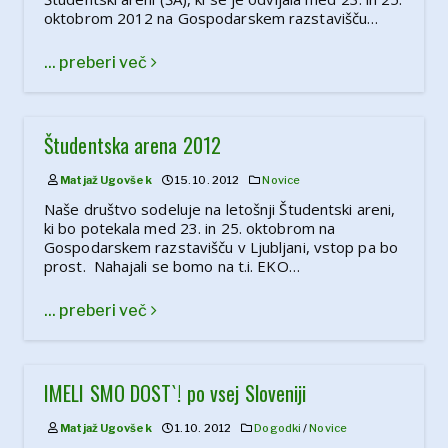
oktobrom 2012 na Gospodarskem razstavišču…
... preberi več
Študentska arena 2012
Matjaž Ugovšek
15. 10. 2012
Novice
Naše društvo sodeluje na letošnji Študentski areni,
ki bo potekala med 23. in 25. oktobrom na
Gospodarskem razstavišču v Ljubljani, vstop pa bo
prost. Nahajali se bomo na t.i. EKO…
... preberi več
IMELI SMO DOST`! po vsej Sloveniji
Matjaž Ugovšek
1. 10. 2012
Dogodki
/
Novice