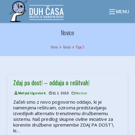
Skip
to
MENU
content
Novice
Home
Novice
Page 3
Zdaj pa dost! – oddaja o rešitvah!
Matjaž Ugovšek
11. 1. 2013
Novice
Začeli smo z novo pogovorno oddajo, ki je
namenjena rešitvam, oziroma predstavljanju
izvedljivih alternativ trenutnemu družbenemu
sistemu. Naš predlog skupne civilne iniciative za
korenite družbene spremembe ZDAJ PA DOST`!,
ki…