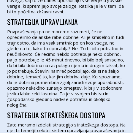
novega, saj to že danes uporabljajo vse večje trgovske
verige, ki spremljajo svoje zaloge. Razlika je le v tem, da
bi to počeli na državni ravni.
STRATEGIJA UPRAVLJANJA
Povpraševanja pa ne moremo razumeti, če ne
opredelimo dejanske rabe dobrine. Ali je smiselno in tudi
trajnostno, da ima vsak smrtnik po en kos vsega, ne
glede na to, kako to uporablja? Ne. To bi bilo potratno in
neučinkovito. Če recimo nekdo potrebuje neko dobrino,
pa jo potrebuje le 45 minut dnevno, bi bilo bolj smiselno,
da bi bila dobrina na razpolago njemu in drugim takrat, ko
jo potrebuje. Številni namreč pozabljajo, da si ne želijo
dobrine, temveč to, kar jim dobrina daje. Ko spoznamo,
da je dobrina pomembna zgolj zaradi svoje uporabnosti,
opazimo nekakšno zunanjo omejitev, ki bi ji v sodobnem
jeziku lahko rekli lastnina. Ta je v svojem bistvu in
gospodarsko gledano nadvse potratna in okoljsko
nelogična.
STRATEGIJA STRATEŠKEGA DOSTOPA
Zato moramo izdelati strategijo strateškega dostopa. Na
njej bi temeljil celotni sistem upravljanja povpraševanja in