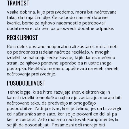
TRAJNOST
Vsaka dobrina, ki jo proizvedemo, mora biti načrtovana
tako, da traja čim dlje. Če se bodo namreč dobrine
kvarile, bomo za njihovo nadomestilo potrebovali
dodatne vire, ob tem pa proizvedli dodatne odpadke.
RECIKLIRNOST
Ko izdelek postane neuporaben ali zastarel, mora imeti
do podrobnosti izdelan načrt za reciklažo. V mnogih
izdelkih se nahajajo redke kovine, ki jih danes mečemo
stran, za njihovo ponovno uporabo pa ni ustreznega
postopka. Reciklažo moramo upoštevati na vseh ravneh
načrtovanja proizvodnje.
POSODOBLJIVOST
Tehnologije, ki se hitro razvijajo (npr. elektronika) in
katerih izdelki tehnološko najhitreje zastarajo, morajo biti
načrtovane tako, da predvidijo in omogočajo
posodobitve. Zadnja stvar, ki si je želimo, je, da bi zavrgli
cel računalnik samo zato, ker se je pokvaril en del ali pa
ker je zastaral. Zato moramo načrtovati komponente, ki
se jih da posodabljati. Posamezni deli morajo biti