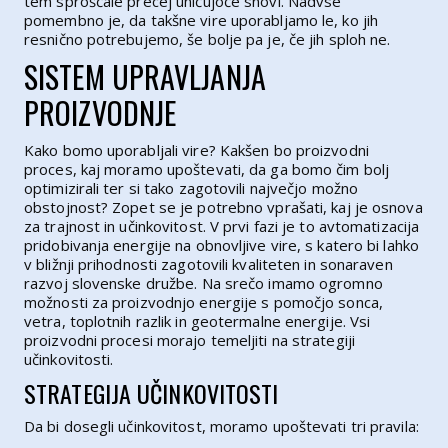
tem sproščale precej uničujoče snovi. Nadvse
pomembno je, da takšne vire uporabljamo le, ko jih
resnično potrebujemo, še bolje pa je, če jih sploh ne.
SISTEM UPRAVLJANJA
PROIZVODNJE
Kako bomo uporabljali vire? Kakšen bo proizvodni
proces, kaj moramo upoštevati, da ga bomo čim bolj
optimizirali ter si tako zagotovili največjo možno
obstojnost? Zopet se je potrebno vprašati, kaj je osnova
za trajnost in učinkovitost. V prvi fazi je to avtomatizacija
pridobivanja energije na obnovljive vire, s katero bi lahko
v bližnji prihodnosti zagotovili kvaliteten in sonaraven
razvoj slovenske družbe. Na srečo imamo ogromno
možnosti za proizvodnjo energije s pomočjo sonca,
vetra, toplotnih razlik in geotermalne energije. Vsi
proizvodni procesi morajo temeljiti na strategiji
učinkovitosti.
STRATEGIJA UČINKOVITOSTI
Da bi dosegli učinkovitost, moramo upoštevati tri pravila: