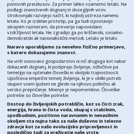
ponovnih preizkusov. Za primer lahko vzamemo letalo. Na
podlagi znanstvenih dognanj in dosegljivih virov
strokovnjaki razvijejo načrt, ki najbolj ustreza namenu
letala. Ko je izdelan prototip, pa ga tudi izpostavijo
skrajnim razmeram, da preverijo napovedano
vzdržljivost letala. Ne zgradijo ga po krščanski, socialno-
demokratski ali nacionalistični metodi. Letalo je letalo.
Naravo uporabljamo za nenehno fizično primerjavo,
s katero dokazujemo znanost.
Na virih osnovano gospodarstvo ni nič drugega kot nabor
dokazanih dognanj, ki podpirajo življenje, odločitve pa
temeljijo na optimalni človeški in okoljski trajnostnosti.
Upošteva empirični temelj življenja, ki je v obliki potreb
skupen vsem ljudem ne glede na njihovo politično ali
versko prepričanje. Mnenje je nepomembno. Človeške
potrebe so človeške potrebe.
Dostop do življenjskih potrebščin, kot so čisti zrak,
energija, hrana in čista voda, skupaj s stabilnim,
spodbudnim, pozitivno naravnanim in nenasilnim
okoljem sta nujna tako za naše duševno in telesno
zdravje kot za našo evolucijsko pripravljenost in
posledično tudi za preživetje naše vrste.