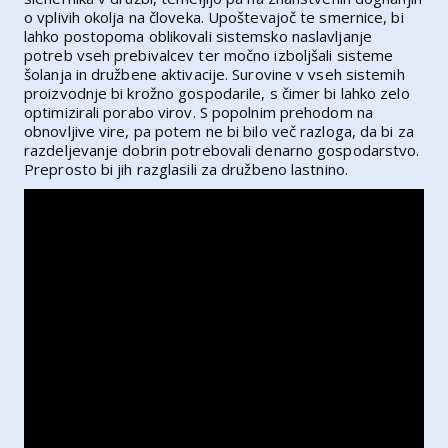
o vplivih okolja na človeka. Upoštevajoč te smernice, bi
lahko postopoma oblikovali sistemsko naslavljanje
potreb vseh prebivalcev ter močno izboljšali sisteme
šolanja in družbene aktivacije. Surovine v vseh sistemih
proizvodnje bi krožno gospodarile, s čimer bi lahko zelo
optimizirali porabo virov. S popolnim prehodom na
obnovljive vire, pa potem ne bi bilo več razloga, da bi za
razdeljevanje dobrin potrebovali denarno gospodarstvo.
Preprosto bi jih razglasili za družbeno lastnino.