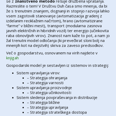
se z
znanstveno metodo
rešuje družbena vprašanja.
Razmislite o tem! V Društvu Duh časa smo mnenja, da bi
že s trenutnim znanjem, dognanji in stopnjo razvoja lahko
vsem zagotovili stanovanje (avtomatizacija gradenj z
izdelanim reciklažnim načrtom), hrano (avtomatizirane
“farme” v bližini mest), transport (modularna zasnova
javnih električnih in hibridnih vozil) ter energijo (učinkovita
raba obnovljivih virov). Znanost nam kaže to pot, a nam jo
žal trenutni model odločanja (ki prevečkrat sloni bolj na
mnenjih kot na dejstvih) skriva za zaveso predsodkov.
Več o gospodarstvu, osnovanem na virih najdete v
knjigah
Gospodarski model je sestavljen iz sistemov in strategij:
Sistem upravljanja virov:
– Strategija ohranjanja
– Strategija varnosti
Sistem upravljanja proizvodnje
– Strategija učinkovitosti
Sistem sledenja povpraševanja in distribucije
– Strategija bližine
– Strategija upravljanja
– Strategija strateškega dostopa