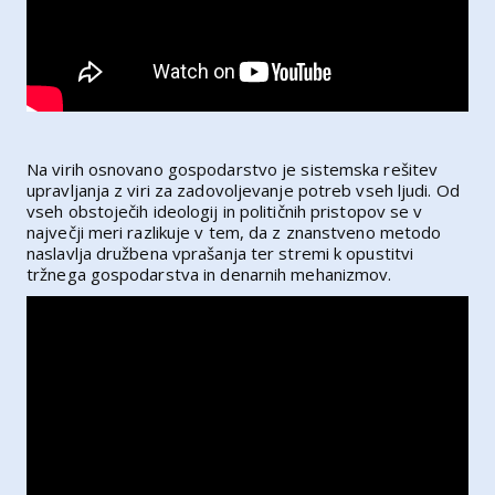
Na virih osnovano gospodarstvo je sistemska rešitev
upravljanja z viri za zadovoljevanje potreb vseh ljudi. Od
vseh obstoječih ideologij in političnih pristopov se v
največji meri razlikuje v tem, da z znanstveno metodo
naslavlja družbena vprašanja ter stremi k opustitvi
tržnega gospodarstva in denarnih mehanizmov.