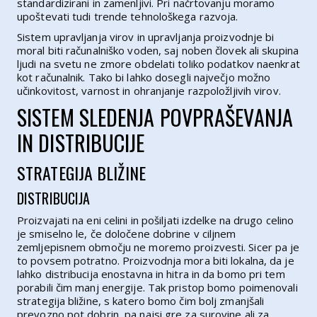
standardizirani in zamenljivi. Pri načrtovanju moramo
upoštevati tudi trende tehnološkega razvoja.
Sistem upravljanja virov in upravljanja proizvodnje bi
moral biti računalniško voden, saj noben človek ali skupina
ljudi na svetu ne zmore obdelati toliko podatkov naenkrat
kot računalnik. Tako bi lahko dosegli največjo možno
učinkovitost, varnost in ohranjanje razpoložljivih virov.
SISTEM SLEDENJA POVPRAŠEVANJA
IN DISTRIBUCIJE
STRATEGIJA BLIŽINE
DISTRIBUCIJA
Proizvajati na eni celini in pošiljati izdelke na drugo celino
je smiselno le, če določene dobrine v ciljnem
zemljepisnem območju ne moremo proizvesti. Sicer pa je
to povsem potratno. Proizvodnja mora biti lokalna, da je
lahko distribucija enostavna in hitra in da bomo pri tem
porabili čim manj energije. Tak pristop bomo poimenovali
strategija bližine, s katero bomo čim bolj zmanjšali
prevozno pot dobrin, pa najsi gre za surovine ali za