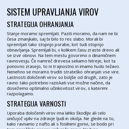
SISTEM UPRAVLJANJA VIROV
STRATEGIJA OHRANJANJA
Stanje moramo spremljati. Paziti moramo, da nam ne bi
česa zmanjkalo, saj bi bilo to res slabo. Morali bi
spremljati tako stopnjo porabe, kot tudi stopnjo
obnavljanja. Spremljali bi, v kolikem času zraste drevo ali
se izvir obnovi. Na tem mestu govorimo o dinamičnem
ravnovesju. Če namreč drevesa sekamo hitreje, kot ta
ponovno zrasejo, to ni trajnostno in imamo hudo težavo.
Nenehno se moramo truditi strateško ohranjati vse vire.
Lastnosti določenih virov so boljše od drugih, zato je
ravno tako potrebno raziskati vse možne načine, da
dosežemo optimalno učinkovitost virov, s katerimi
razpolagamo.
STRATEGIJA VARNOSTI
Uporaba določenih virov ima lahko škodljiv ali celo
uničujoč vpliv na zdravje ljudi in okolja. Ne glede na to,
kako ravnamo z nafto ali s fosilnimi gorivi, se bodo pri