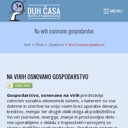
Skip
to
MENU
content
Na virih osnovano gospodarstvo
Home
Rešitve
Gospodarstvo
Na virih osnovano gospodarstvo
NA VIRIH OSNOVANO GOSPODARSTVO
Gospodarstvo, osnovano na virih
predstavlja
celosten socialno-ekonomski sistem, v katerem so vse
dobrine in storitve na voljo vsem brez uporabe denarja,
kreditov, menjav ter drugih oblik dolga ali podložništva.
Vsi viri (surovine, energija, znanje in prostovoljno delo –
vse uporabljeno v skladu s trajnostnim razvojem) so
skupna dediščina vseh prebivalcev. Predlagani sistem je