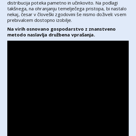
distribucija poteka pametno in učinkovito. Na podlagi
takšnega, na ohranjanju temelječega pristopa, bi nastalo
nekaj, česar v človeški zgodovini še nismo doživeli: vsem
prebivalcem dostopno izobilje.
Na virih osnovano gospodarstvo z znanstveno
metodo naslavlja družbena vprašanja.