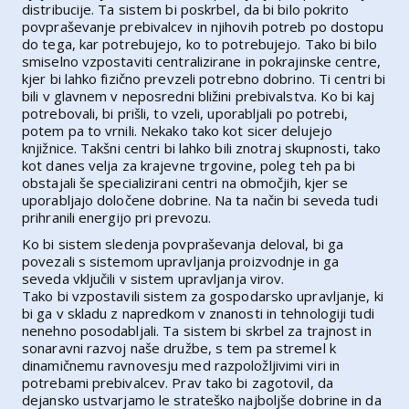
distribucije. Ta sistem bi poskrbel, da bi bilo pokrito
povpraševanje prebivalcev in njihovih potreb po dostopu
do tega, kar potrebujejo, ko to potrebujejo. Tako bi bilo
smiselno vzpostaviti centralizirane in pokrajinske centre,
kjer bi lahko fizično prevzeli potrebno dobrino. Ti centri bi
bili v glavnem v neposredni bližini prebivalstva. Ko bi kaj
potrebovali, bi prišli, to vzeli, uporabljali po potrebi,
potem pa to vrnili. Nekako tako kot sicer delujejo
knjižnice. Takšni centri bi lahko bili znotraj skupnosti, tako
kot danes velja za krajevne trgovine, poleg teh pa bi
obstajali še specializirani centri na območjih, kjer se
uporabljajo določene dobrine. Na ta način bi seveda tudi
prihranili energijo pri prevozu.
Ko bi sistem sledenja povpraševanja deloval, bi ga
povezali s sistemom upravljanja proizvodnje in ga
seveda vključili v sistem upravljanja virov.
Tako bi vzpostavili sistem za gospodarsko upravljanje, ki
bi ga v skladu z napredkom v znanosti in tehnologiji tudi
nenehno posodabljali. Ta sistem bi skrbel za trajnost in
sonaravni razvoj naše družbe, s tem pa stremel k
dinamičnemu ravnovesju med razpoložljivimi viri in
potrebami prebivalcev. Prav tako bi zagotovil, da
dejansko ustvarjamo le strateško najboljše dobrine in da