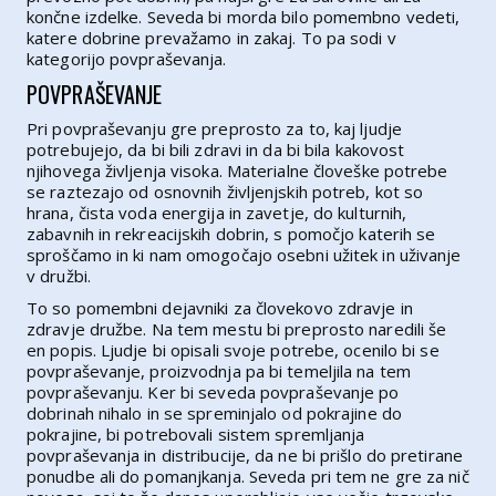
končne izdelke. Seveda bi morda bilo pomembno vedeti,
katere dobrine prevažamo in zakaj. To pa sodi v
kategorijo povpraševanja.
POVPRAŠEVANJE
Pri povpraševanju gre preprosto za to, kaj ljudje
potrebujejo, da bi bili zdravi in da bi bila kakovost
njihovega življenja visoka. Materialne človeške potrebe
se raztezajo od osnovnih življenjskih potreb, kot so
hrana, čista voda energija in zavetje, do kulturnih,
zabavnih in rekreacijskih dobrin, s pomočjo katerih se
sproščamo in ki nam omogočajo osebni užitek in uživanje
v družbi.
To so pomembni dejavniki za človekovo zdravje in
zdravje družbe. Na tem mestu bi preprosto naredili še
en popis. Ljudje bi opisali svoje potrebe, ocenilo bi se
povpraševanje, proizvodnja pa bi temeljila na tem
povpraševanju. Ker bi seveda povpraševanje po
dobrinah nihalo in se spreminjalo od pokrajine do
pokrajine, bi potrebovali sistem spremljanja
povpraševanja in distribucije, da ne bi prišlo do pretirane
ponudbe ali do pomanjkanja. Seveda pri tem ne gre za nič