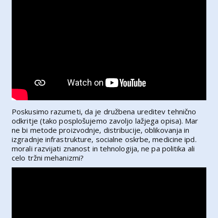
Poskusimo razumeti, da je družbena ureditev tehnično
odkritje (tako posplošujemo zavoljo lažjega opisa). Mar
ne bi metode proizvodnje, distribucije, oblikovanja in
izgradnje infrastrukture, socialne oskrbe, medicine ipd.
morali razvijati znanost in tehnologija, ne pa politika ali
celo tržni mehanizmi?