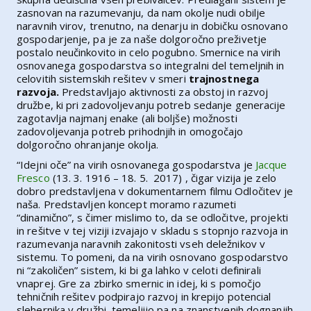
zasnovan na razumevanju, da nam okolje nudi obilje
naravnih virov, trenutno, na denarju in dobičku osnovano
gospodarjenje, pa je za naše dolgoročno preživetje
postalo neučinkovito in celo pogubno. Smernice na virih
osnovanega gospodarstva so integralni del temeljnih in
celovitih sistemskih rešitev v smeri
trajnostnega
razvoja.
Predstavljajo aktivnosti za obstoj in razvoj
družbe, ki pri zadovoljevanju potreb sedanje generacije
zagotavlja najmanj enake (ali boljše) možnosti
zadovoljevanja potreb prihodnjih in omogočajo
dolgoročno ohranjanje okolja.
“Idejni oče” na virih osnovanega gospodarstva je
Jacque
Fresco
(13. 3. 1916 – 18. 5. 2017) , čigar vizija je zelo
dobro predstavljena v dokumentarnem filmu Odločitev je
naša. Predstavljen koncept moramo razumeti
“dinamično”, s čimer mislimo to, da se odločitve, projekti
in rešitve v tej viziji izvajajo v skladu s stopnjo razvoja in
razumevanja naravnih zakonitosti vseh deležnikov v
sistemu. To pomeni, da na virih osnovano gospodarstvo
ni “zakoličen” sistem, ki bi ga lahko v celoti definirali
vnaprej. Gre za zbirko smernic in idej, ki s pomočjo
tehničnih rešitev podpirajo razvoj in krepijo potencial
slehernika v družbi, temeljijo pa na znanstvenih dognanjih