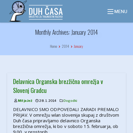
Skip
to
MENU
content
Monthly Archives: January 2014
Home
2014
January
Delavnica Organska brezžična omrežja v
Slovenj Gradcu
Mitja Jež
28. 1. 2014
Dogodki
DELAVNICO SMO ODPOVEDALI ZARADI PREMALO
PRIJAV. V omrežju wlan slovenija skupaj z društvom
Duh časa pripravljamo delavnico Organska
brezžična omrežja, ki bo v soboto 15. februarja, ob
9.00, v prostorih…