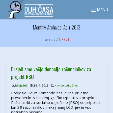
Skip
to
MENU
content
Monthly Archives: April 2013
Home
2013
April
Prejeli smo večjo donacijo računalnikov za
projekt RSO
Mitja Jež
29. 4. 2013
Novice iz društva
Podjetje Lidl iz Komende nas je res prijetno
presenetilo. V slovenj-graško izpostavo projekta
Računalniki za socialno ogročene (RSO) so pripeljali
kar 39 računalnikov, nekaj manj LCD-jev in vso
potrebno opremo!…