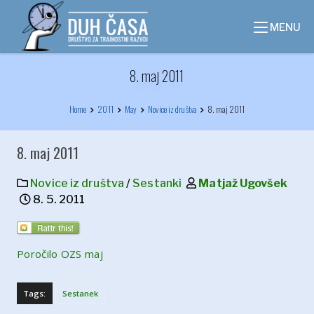
Skip
to
MENU
content
8. maj 2011
Home
2011
May
Novice iz društva
8. maj 2011
8. maj 2011
Novice iz društva
/
Sestanki
Matjaž Ugovšek
8. 5. 2011
Poročilo OZS maj
Tags:
Sestanek