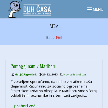
Skip
to
MENU
content
MOM
Home
MOM
Pomagaj nam v Mariboru!
Matjaž Ugovšek
26. 12. 2013
Novice iz društva
Z veseljem sporočamo, da se bo v kratkem naša
dejavnost Računalniki za socialno ogrožene na
štajerskem izdatno okrepila. V Mariboru smo včeraj
oddali še 4 računalnike in s tem tudi zaključili…
... preberi več