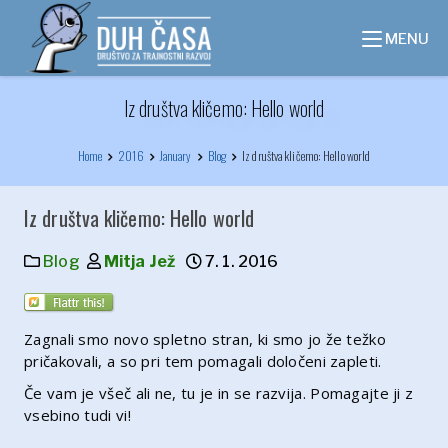
Skip
to
MENU
content
Iz društva kličemo: Hello world
Home
2016
January
Blog
Iz društva kličemo: Hello world
Iz društva kličemo: Hello world
Blog
Mitja Jež
7. 1. 2016
Zagnali smo novo spletno stran, ki smo jo že težko
pričakovali, a so pri tem pomagali določeni zapleti.
Če vam je všeč ali ne, tu je in se razvija. Pomagajte ji z
vsebino tudi vi!