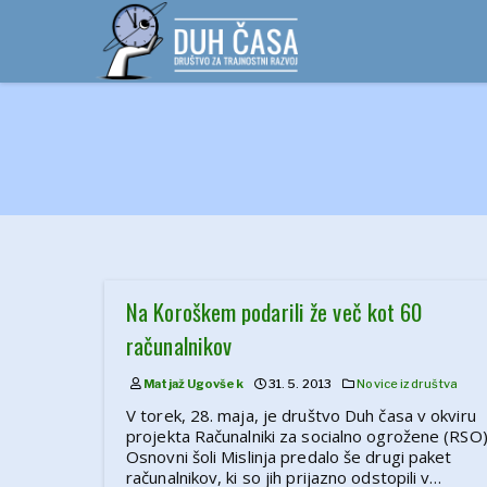
Skip
to
content
Na Koroškem podarili že več kot 60
računalnikov
Matjaž Ugovšek
31. 5. 2013
Novice iz društva
V torek, 28. maja, je društvo Duh časa v okviru
projekta Računalniki za socialno ogrožene (RSO
Osnovni šoli Mislinja predalo še drugi paket
računalnikov, ki so jih prijazno odstopili v…