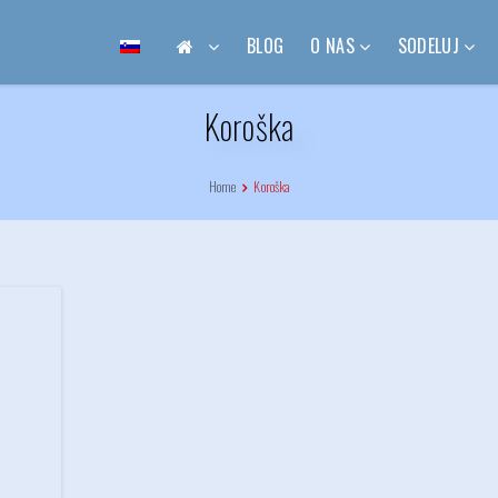
BLOG
O NAS
SODELUJ
Koroška
Home
Koroška
)