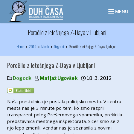
Skip
to
MENU
content
Poročilo z letošnjega Z-Daya v Ljubljani
Home
2012
March
Dogodki
Poročilo z letošnjega Z-Daya v Ljubljani
Poročilo z letošnjega Z-Daya v Ljubljani
Dogodki
Matjaž Ugovšek
18. 3. 2012
Naša prestolnica je postala policijsko mesto. V centru
mesta nas je 3 minute po tem, ko smo razprli
transparent poleg Prešernovega spomenika, prekinila
predstavnica mestnega inšpektorata. Sicer smo se z
njo lepo zmenili, vendar nas je seznanila z novimi