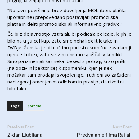
pogoji, ki veljajo od novembra lani:
“Na javni površini je brez dovoljenja MOL (beri: plačila
uporabnine) prepovedano postavljati promocijska
platna in deliti promocijsko ali informativno gradivo.”
Če bi z dejavnostjo vztrajali, bi poklicala policaje, ki jih je
bilo na trgu cel kup, zato smo nehali delit letake in
DVDje. Ženska je bila očitno pod stresom (ne zavidam ji
njene službe), zato se z njo nismo spuščali v konflikt.
Smo pa izmenjali kar nekaj besed s policaji, ki so prišli
(na poziv inšpektorice) k spomeniku, kjer je nek
možakar tam prodajal svoje knjige. Tudi oni so začudeni
nad zgoraj omenjenim odlokom in pravijo, da nikoli ni
bilo tako.
Tags:
poročilo
Previous Post
Next Post
Z-dan Ljubljana
Predvajanje filma Raj ali