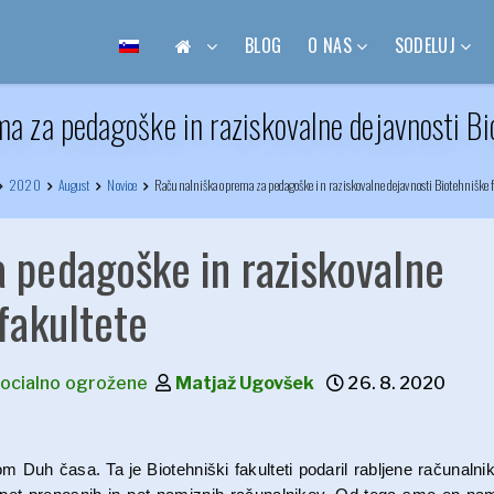
BLOG
O NAS
SODELUJ
a za pedagoške in raziskovalne dejavnosti Bi
2020
August
Novice
Računalniška oprema za pedagoške in raziskovalne dejavnosti Biotehniške f
 pedagoške in raziskovalne
fakultete
socialno ogrožene
Matjaž Ugovšek
26. 8. 2020
Duh časa. Ta je Biotehniški fakulteti podaril rabljene računalni