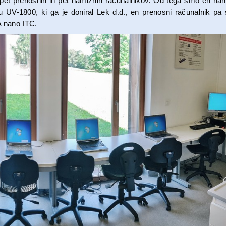
o pet prenosnih in pet namiznih računalnikov. Od tega smo en nam
 UV-1800, ki ga je doniral Lek d.d., en prenosni računalnik pa
A nano ITC.