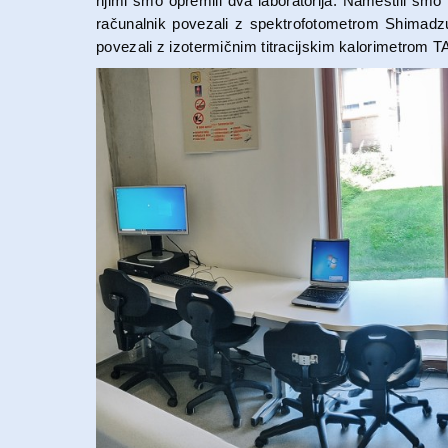
njimi smo opremili dva laboratorija. Namestili sm
računalnik povezali z spektrofotometrom Shimadzu
povezali z izotermičnim titracijskim kalorimetrom T