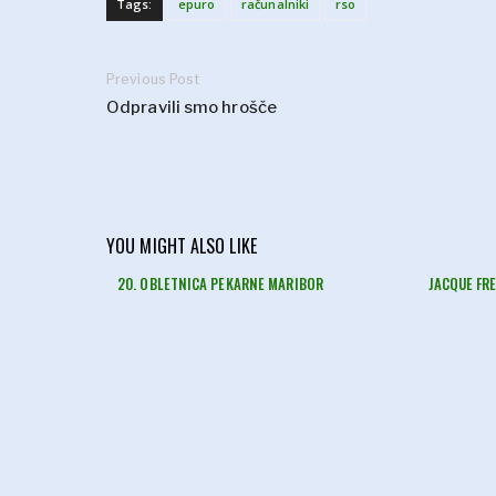
Tags:
epuro
računalniki
rso
Previous Post
Odpravili smo hrošče
YOU MIGHT ALSO LIKE
20. OBLETNICA PEKARNE MARIBOR
JACQUE FR