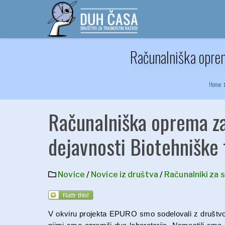
Skip
to
content
Računalniška oprem
Home
Računalniška oprema za
dejavnosti Biotehniške 
Novice
/
Novice iz društva
/
Računalniki za 
V okviru projekta EPURO smo sodelovali z društvom 