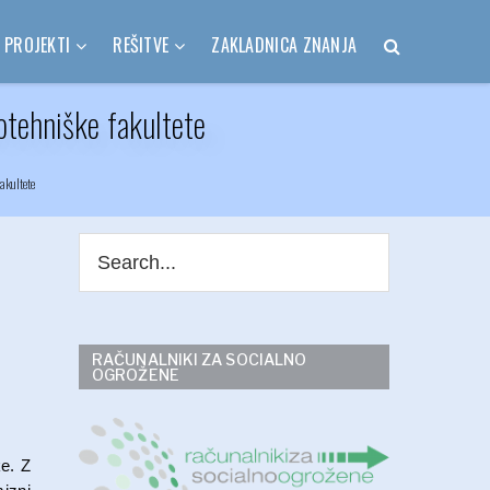
PROJEKTI
REŠITVE
ZAKLADNICA ZNANJA
otehniške fakultete
akultete
RAČUNALNIKI ZA SOCIALNO
OGROŽENE
ke. Z