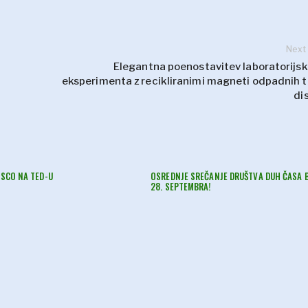
Next
Elegantna poenostavitev laboratorijs
eksperimenta z recikliranimi magneti odpadnih t
di
ESCO NA TED-U
OSREDNJE SREČANJE DRUŠTVA DUH ČASA 
28. SEPTEMBRA!